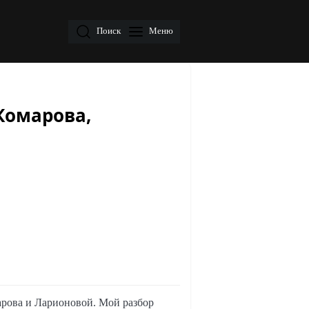
Поиск
Меню
 Комарова,
марова и Ларионовой. Мой разбор