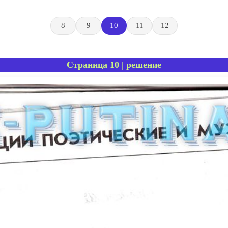
8
9
10
11
12
Страница 10 | решение