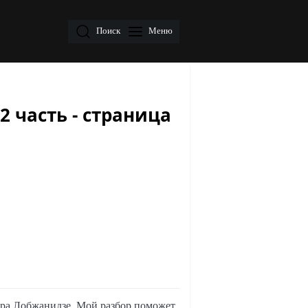
Поиск
Меню
2 часть - страница
тора Лобжанидзе. Мой разбор поможет