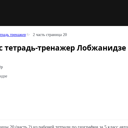
традь тренажер
2 часть страница 20
сс тетрадь-тренажер Лобжанидзе 
ёр
идзе
ицы 20 (часть 2) из рабочей тетради по географии за 5 класс ав