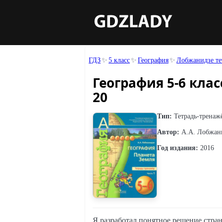
ГДЗ
5 класс
География
Лобжанидзе те
География 5-6 кла
20
Тип:
Тетрадь-тренаж
Автор:
А.А. Лобжан
Год издания:
2016
Я разработал понятное решение стран