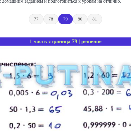
с домашним заданием и подготовиться к урокам на отлично.
77
78
79
80
81
1 часть страница 79 | решение