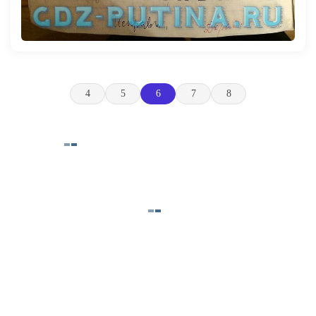
4
5
6
7
8
© 2025 GdzLady.