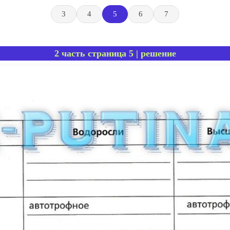
3
4
5
6
7
2 часть страница 5 | решение