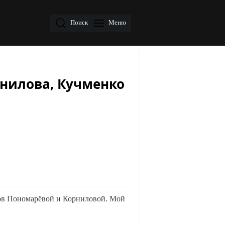
Поиск
Меню
рнилова, Кучменко
оров Пономарёвой и Корниловой. Мой