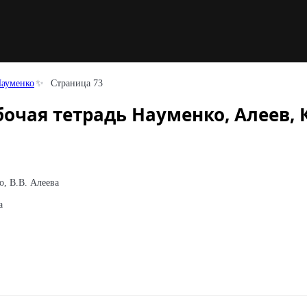
Науменко
Страница 73
бочая тетрадь Науменко, Алеев, 
, В.В. Алеева
а