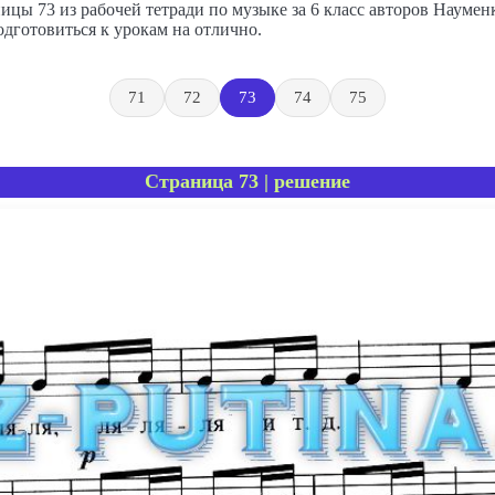
ицы 73 из рабочей тетради по музыке за 6 класс авторов Наумен
дготовиться к урокам на отлично.
71
72
73
74
75
Страница 73 | решение