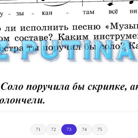
71
72
73
74
75