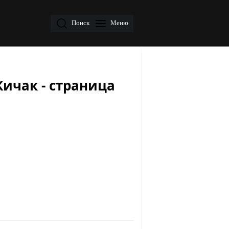
Поиск
Меню
Кичак - страница