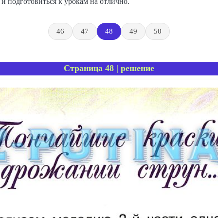
и подготовиться к урокам на отлично.
46
47
48
49
50
Страница 48 | решение