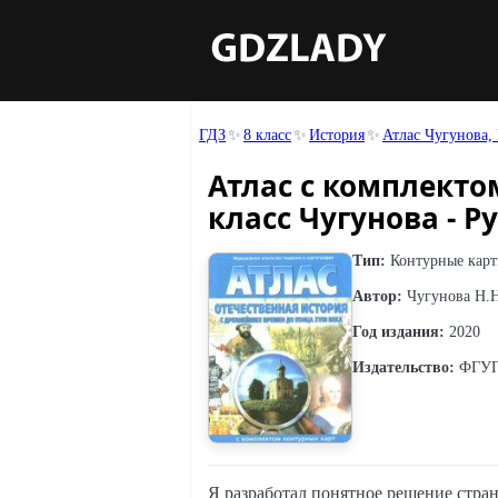
ГДЗ
8 класс
История
Атлас Чугунова,
Атлас с комплекто
класс Чугунова - Ру
Тип:
Контурные кар
Автор:
Чугунова Н.Н
Год издания:
2020
Издательство:
ФГУП 
Я разработал понятное решение стран