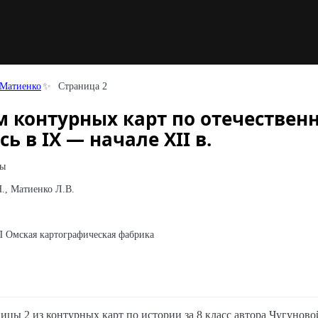
 Матиенко
Страница 2
м контурных карт по отечествен
сь в IX — начале XII в.
ты
., Матиенко Л.В.
Омская картографическая фабрика
ицы 2 из контурных карт по истории за 8 класс автора Чугунов