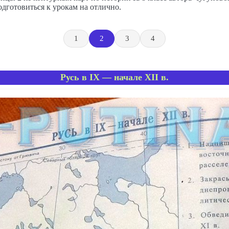
дготовиться к урокам на отлично.
1
2
3
4
Русь в IX — начале XII в.